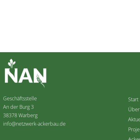
Geschäftsstelle
Start
An der Burg 3
Über
38378 Warberg
Aktue
info@netzwerk-ackerbau.de
Proje
Acke