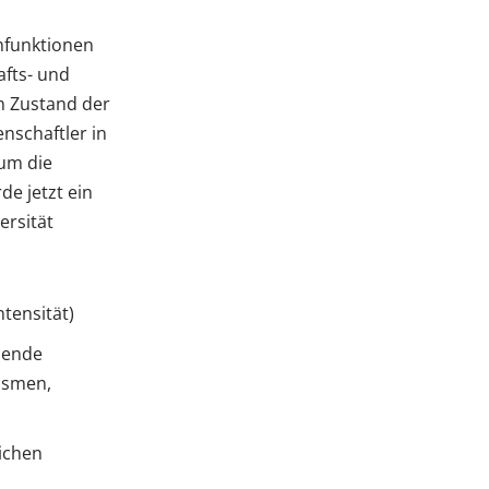
emfunktionen
afts- und
n Zustand der
nschaftler in
um die
e jetzt ein
ersität
tensität)
bende
ismen,
lichen