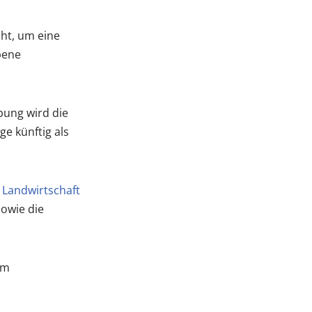
ht, um eine
bene
bung wird die
e künftig als
Landwirtschaft
owie die
im