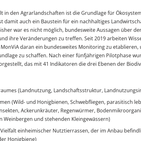
alt in den Agrarlandschaften ist die Grundlage für Ökosyst
ist damit auch ein Baustein für ein nachhaltiges Landwirtsch
isher war es nicht möglich, bundesweite Aussagen über de
 und ihre Veränderungen zu treffen. Seit 2019 arbeiten Wisse
MonViA daran ein bundesweites Monitoring zu etablieren, 
dlage zu schaffen. Nach einer fünfjährigen Pilotphase wurd
gestellt, das mit 41 Indikatoren die drei Ebenen der Biodiv
sraumes (Landnutzung, Landschaftsstruktur, Landnutzungsin
ismen (Wild- und Honigbienen, Schwebfliegen, parasitisch le
dinsekten, Ackerunkräuter, Regenwürmer, Bodenmikroorgan
 in Weinbergen und stehenden Kleingewässern)
 (Vielfalt einheimischer Nutztierrassen, der im Anbau befind
der Honigbiene)