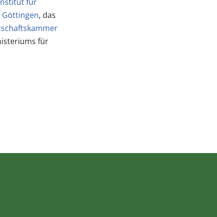
Institut für
t Göttingen
, das
tschaftskammer
isteriums für