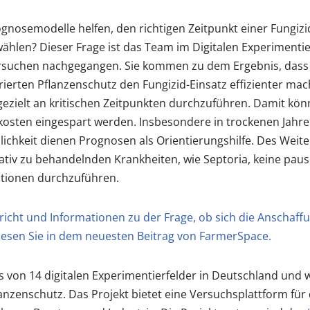
gnosemodelle helfen, den richtigen Zeitpunkt einer Fungizid
hlen? Dieser Frage ist das Team im Digitalen Experimentie
rsuchen nachgegangen. Sie kommen zu dem Ergebnis, dass
rierten Pflanzenschutz den Fungizid-Einsatz effizienter ma
ezielt an kritischen Zeitpunkten durchzuführen. Damit könn
osten eingespart werden. Insbesondere in trockenen Jahre
ichkeit dienen Prognosen als Orientierungshilfe. Des Weiter
rativ zu behandelnden Krankheiten, wie Septoria, keine pau
kationen durchzuführen.
richt und Informationen zu der Frage, ob sich die Anschaff
 lesen Sie in dem neuesten Beitrag von FarmerSpace.
es von 14 digitalen Experimentierfelder in Deutschland und 
lanzenschutz. Das Projekt bietet eine Versuchsplattform für 