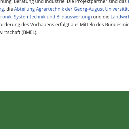
chung, Beratung und Industrie. Die Projektpartner sind das
ng
, die
Abteilung Agrartechnik der Georg-August Universitä
ronik, Systemtechnik und Bildauswertung)
und die
Landwir
Förderung des Vorhabens erfolgt aus Mitteln des Bundesmin
irtschaft (BMEL).