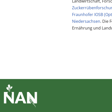
Landwirtschaft, Fors
Zuckerrübenforschu
Fraunhofer IOSB (Opt
Niedersachsen
. Die 
Ernährung und Landw