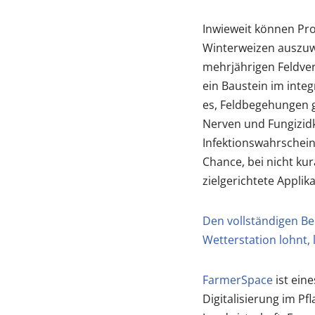
Inwieweit können Pro
Winterweizen auszuwä
mehrjährigen Feldve
ein Baustein im integ
es, Feldbegehungen g
Nerven und Fungizidk
Infektionswahrscheinl
Chance, bei nicht ku
zielgerichtete Appli
Den vollständigen Be
Wetterstation lohnt,
FarmerSpace
ist ein
Digitalisierung im Pf