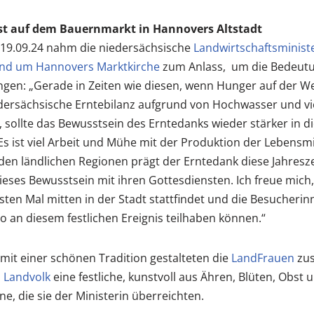
t auf dem Bauernmarkt in Hannovers Altstadt
19.09.24 nahm die niedersächsische
Landwirtschaftsminist
nd um Hannovers Marktkirche
zum Anlass, um die Bedeutu
gen: „Gerade in Zeiten wie diesen, wenn Hunger auf der Wel
ersächsische Erntebilanz aufgrund von Hochwasser und vi
, sollte das Bewusstsein des Erntedanks wieder stärker in d
Es ist viel Arbeit und Mühe mit der Produktion der Lebensmi
en ländlichen Regionen prägt der Erntedank diese Jahresze
 dieses Bewusstsein mit ihren Gottesdiensten. Ich freue mich
ten Mal mitten in der Stadt stattfindet und die Besucheri
 an diesem festlichen Ereignis teilhaben können.“
it einer schönen Tradition gestalteten die
LandFrauen
zus
m
Landvolk
eine festliche, kunstvoll aus Ähren, Blüten, Obs
e, die sie der Ministerin überreichten.