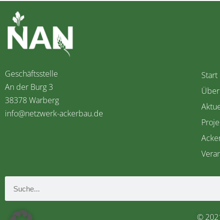
Geschäftsstelle
Start
An der Burg 3
Über
38378 Warberg
Aktue
info@netzwerk-ackerbau.de
Proje
Acke
Veran
© 202