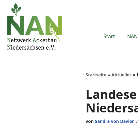
Zum
Inhalt
springen
Start
NAN 
Startseite
»
Aktuelles
»
Landese
Nieders
von
Sandra von Davier