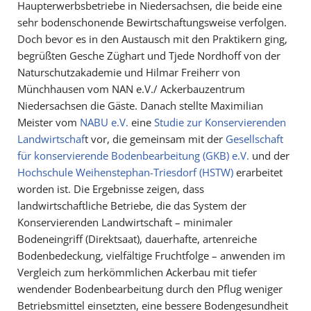
Haupterwerbsbetriebe in Niedersachsen, die beide eine
sehr bodenschonende Bewirtschaftungsweise verfolgen.
Doch bevor es in den Austausch mit den Praktikern ging,
begrüßten Gesche Züghart und Tjede Nordhoff von der
Naturschutzakademie und Hilmar Freiherr von
Münchhausen vom NAN e.V./ Ackerbauzentrum
Niedersachsen die Gäste. Danach stellte Maximilian
Meister vom
NABU e.V.
eine
Studie zur Konservierenden
Landwirtschaf
t vor, die gemeinsam mit der
Gesellschaft
für konservierende Bodenbearbeitung (GKB) e.V.
und der
Hochschule Weihenstephan-Triesdorf (HSTW)
erarbeitet
worden ist. Die Ergebnisse zeigen, dass
landwirtschaftliche Betriebe, die das System der
Konservierenden Landwirtschaft – minimaler
Bodeneingriff (Direktsaat), dauerhafte, artenreiche
Bodenbedeckung, vielfältige Fruchtfolge – anwenden im
Vergleich zum herkömmlichen Ackerbau mit tiefer
wendender Bodenbearbeitung durch den Pflug weniger
Betriebsmittel einsetzten, eine bessere Bodengesundheit