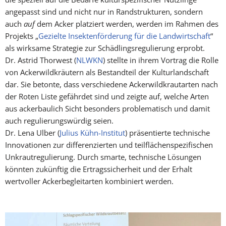
angepasst sind und nicht nur in Randstruktu­ren, son­dern
auch
auf
dem Acker platziert werden, werden im Rahmen des
Projekts „
Gezielte In­sektenför­derung für die Landwirtschaft
“
als wirksame Strategie zur Schädlingsregulierung erprobt.
Dr. Astrid Thorwest (
NLWKN
) stellte in ihrem Vortrag die Rolle
von Ackerwildkräutern als Be­standteil der Kulturlandschaft
dar. Sie betonte, dass verschiedene Ackerwildkrautarten nach
der Roten Liste gefährdet sind und zeigte auf, welche Arten
aus ackerbaulich Sicht besonders problematisch und damit
auch regu­lierungswürdig seien.
Dr. Lena Ulber (
Julius Kühn-Institut
) präsentierte technische
Innovationen zur differenzierten und teilflächenspezifischen
Unkrautregulierung. Durch smarte, technische Lösungen
könnten zukünftig die Ertragssi­cher­heit und der Erhalt
wertvoller Ackerbegleitarten kombiniert werden.