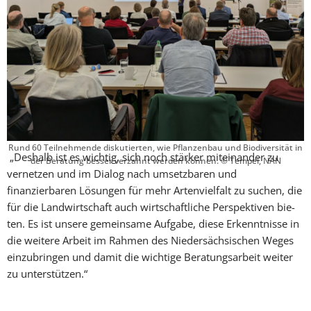
Rund 60 Teilnehmende diskutierten, wie Pflanzenbau und Biodiversität in
„Deshalb ist es wichtig, sich noch stärker mit­einander zu
der Beratung besser verzahnt werden können. © Tempel, NAN
vernetzen und im Dialog nach umsetzbaren und
finanzierbaren Lösungen für mehr Artenvielfalt zu suchen, die
für die Landwirtschaft auch wirtschaftliche Perspektiven bie­
ten. Es ist unsere gemeinsame Aufgabe, diese Erkenntnisse in
die weitere Arbeit im Rah­men des Niedersächsischen Weges
einzubringen und damit die wichtige Beratungsarbeit weiter
zu unterstützen.“