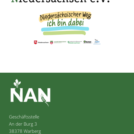
Geschäftsstelle
An der Burg 3
38378 Warberg