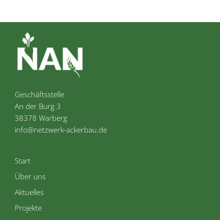
Geschäftsstelle
An der Burg 3
38378 Warberg
info@netzwerk-ackerbau.de
Start
Über uns
Aktuelles
Projekte