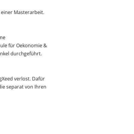
iner Masterarbeit.
ome
hule für Oekonomie &
nkel durchgeführt.
gXeed verlost. Dafür
ie separat von Ihren