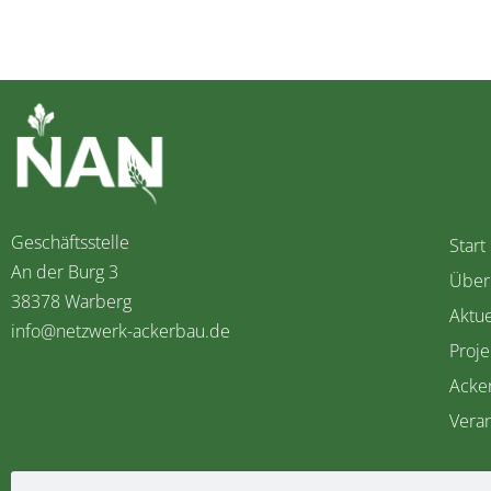
Geschäftsstelle
Start
An der Burg 3
Über
38378 Warberg
Aktue
info@netzwerk-ackerbau.de
Proje
Acke
Veran