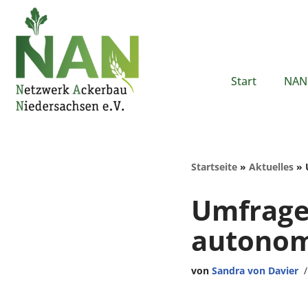
Zum
Inhalt
springen
Start
NAN 
Startseite
»
Aktuelles
»
Umfrage
autonom
von
Sandra von Davier