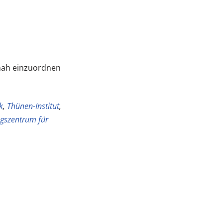
nah einzuordnen
k
,
Thünen-Institut
,
gszentrum für