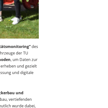
itätsmonitoring“
des
ahrzeuge der TU
thoden
, um Daten zur
u erheben und gezielt
ssung und digitale
Ackerbau und
au, vertiefenden
utlich wurde dabei,