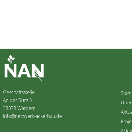
Geschäftsstelle
Start
An der Burg 3
Über
38378 Warberg
Aktue
info@netzwerk-ackerbau.de
Proje
Acke