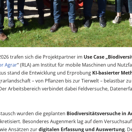
2026 trafen sich die Projektpartner im
Use Case „Biodivers
or Agrar
“ (RLA) am Institut für mobile Maschinen und Nutzf
kus stand die Entwicklung und Erprobung
KI-basierter Me
Agrarlandschaft – von Pflanzen bis zur Tierwelt – belastbar z
er Arbeitsbereich verbindet dabei Feldversuche, Datenerfa
tausch wurden die geplanten
Biodiversitätsversuche in 
retisiert.
Besonderes Augenmerk lag auf dem Versuchsaufb
wie Ansätzen zur
digitalen Erfassung und Auswertung
.
De