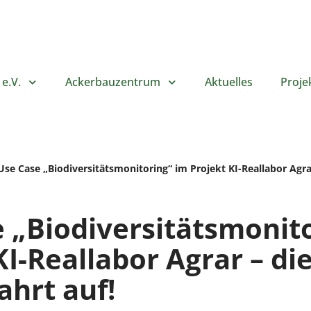
e.V.
Ackerbauzentrum
Aktuelles
Proje
Use Case „Biodiversitätsmonitoring“ im Projekt KI-Reallabor Agra
 „Biodiversitätsmonit
KI-Reallabor Agrar – di
hrt auf!