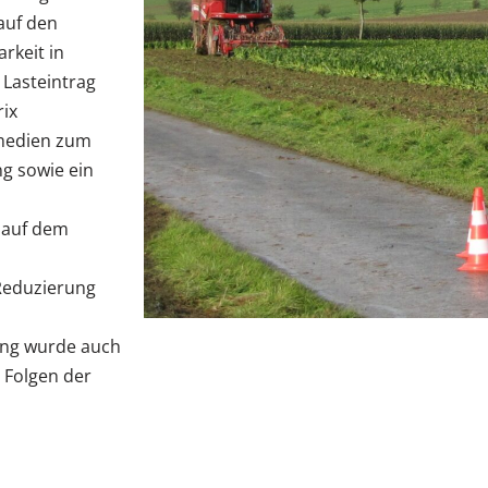
auf den
rkeit in
Lasteintrag
rix
rmedien zum
g sowie ein
 auf dem
Reduzierung
ang wurde auch
 Folgen der