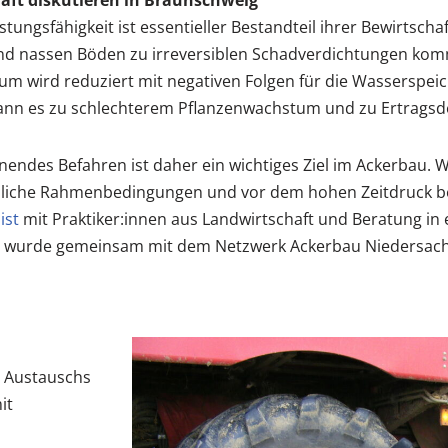
aft diskutieren in Braunschweig
tungsfähigkeit ist essentieller Bestandteil ihrer Bewirtscha
nd nassen Böden zu irreversiblen Schadverdichtungen komm
um wird reduziert mit negativen Folgen für die Wasserspeic
 kann es zu schlechterem Pflanzenwachstum und zu Ertrag
s Befahren ist daher ein wichtiges Ziel im Ackerbau. Wie 
liche Rahmenbedingungen und vor dem hohen Zeitdruck bei
ist
mit Praktiker:innen aus Landwirtschaft und Beratung in
24 wurde gemeinsam mit dem Netzwerk Ackerbau Niedersachs
n Austauschs
it