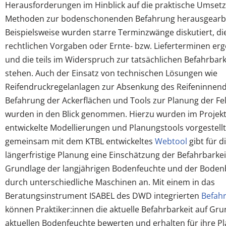
Herausforderungen im Hinblick auf die praktische Umset
Methoden zur bodenschonenden Befahrung herausgearbe
Beispielsweise wurden starre Terminzwänge diskutiert, die
rechtlichen Vorgaben oder Ernte- bzw. Lieferterminen e
und die teils im Widerspruch zur tatsächlichen Befahrbar
stehen. Auch der Einsatz von technischen Lösungen wie
Reifendruckregelanlagen zur Absenkung des Reifeninnend
Befahrung der Ackerflächen und Tools zur Planung der F
wurden in den Blick genommen. Hierzu wurden im Projekt
entwickelte Modellierungen und Planungstools vorgestellt
gemeinsam mit dem KTBL entwickeltes
Webtool
gibt für d
längerfristige Planung eine Einschätzung der Befahrbarkei
Grundlage der langjährigen Bodenfeuchte und der Boden
durch unterschiedliche Maschinen an. Mit einem in das
Beratungsinstrument ISABEL des DWD integrierten
Befahr
können Praktiker:innen die aktuelle Befahrbarkeit auf Gr
aktuellen Bodenfeuchte bewerten und erhalten für ihre Pl