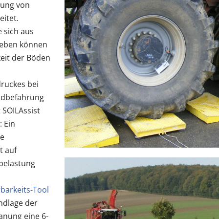
zung von
itet.
 sich aus
rgeben können
keit der Böden
ruckes bei
eldbefahrung
 SOILAssist
: Ein
ie
t auf
belastung
barkeits-Tool
undlage der
anung eine 6-