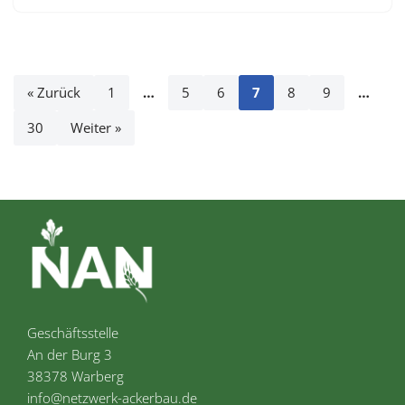
« Zurück
1
…
5
6
7
8
9
…
30
Weiter »
Geschäftsstelle
An der Burg 3
38378 Warberg
info@netzwerk-ackerbau.de