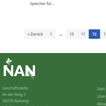
Speicher für…
« Zurück
1
…
10
11
12
1
Geschäftsstelle
Start
An der Burg 3
Über
38378 Warberg
Aktue