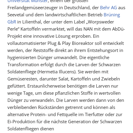
Universität Münster
, einem der größten
Freilandgemüseerzeuger in Deutschland, der
Behr AG
aus
Seevetal und dem landwirtschaftlichen Betrieb
Brüning
GbR
in Lilienthal, der unter dem Label „Worpsweder
Perle“ Kartoffeln vermarktet, will das NAN mit dem AbDü-
Projekt eine innovative Lösung erproben. Ein
vollautomatisierter Plug & Play Bioreaktor soll entwickelt
werden, der Reststoffe direkt an ihrem Entstehungsort in
hygienisierten Dünger umwandelt. Die eigentliche
Transformation erfolgt durch die Larven der Schwarzen
Soldatenfliege (Hermetia Illucens). Sie werden mit
Gemüseresten, darunter Salat, Kartoffeln und Zwiebeln
gefüttert. Erstaunlicherweise benötigen die Larven nur
wenige Tage, um diese pflanzlichen Stoffe in wertvollen
Dünger zu verwandeln. Die Larven werden dann von den
verbleibenden Rückständen getrennt und können als
alternative Protein- und Fettquelle im Tierfutter oder zur
Ei-Produktion für die nächste Generation der Schwarzen
Soldatenfliegen dienen