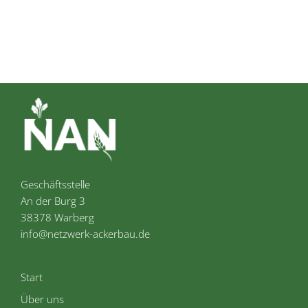
Geschäftsstelle
An der Burg 3
38378 Warberg
info@netzwerk-ackerbau.de
Start
Über uns